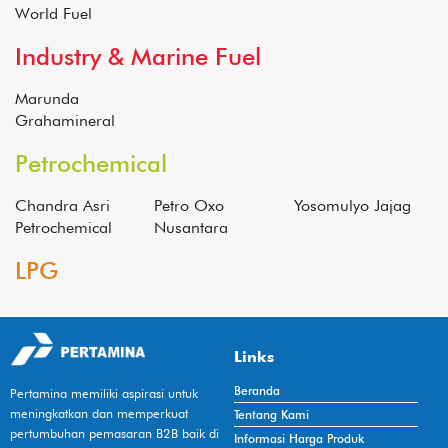
World Fuel
Industry & Marine Fuel
Marunda
Grahamineral
Petrochemical
Chandra Asri
Petro Oxo
Yosomulyo Jajag
Petrochemical
Nusantara
LPG
Links
Beranda
Pertamina memiliki aspirasi untuk
meningkatkan dan memperkuat
Tentang Kami
pertumbuhan pemasaran B2B baik di
Informasi Harga Produk