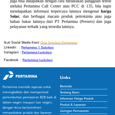
juga bisa didapatkan dengan cara melakukan panggilan telfon 
melalui Pertamina Call Center atau PCC di 135, bila ingin 
mendapatkan informasi terpercaya lainnya mengenai 
harga 
Solar
, dan
berbagai macam produk petrokimia atau juga 
bahan bakar lainnya dari PT Pertamina (Persero) dan juga 
pelayanan terbaik yang tersedia lainnya.
Ikuti Sosial Media Kami
One Solution Pertamina
Linkedin
:
Pertamina 1 Solution
Instagram :
Pertamina1solution
Facebook
:
Pertamina1solution
Links
Beranda
Pertamina memiliki aspirasi untuk
meningkatkan dan memperkuat
Tentang Kami
pertumbuhan pemasaran B2B baik di
Informasi Harga Produk
dalam negeri maupun luar negeri,
Produk & Layanan
dengan terus berkomitmen
Jaringan Pemasaran
menyediakan produk dan layanan