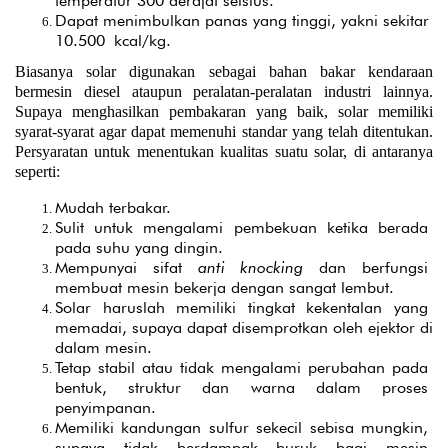
temperatur 300 derajat selsius.
Dapat menimbulkan panas yang tinggi, yakni sekitar 
10.500 kcal/kg.
Biasanya solar digunakan sebagai bahan bakar kendaraan 
bermesin diesel ataupun peralatan-peralatan industri lainnya. 
Supaya menghasilkan pembakaran yang baik, solar memiliki 
syarat-syarat agar dapat memenuhi standar yang telah ditentukan. 
Persyaratan untuk menentukan kualitas suatu solar, di antaranya 
seperti:
Mudah terbakar.
Sulit untuk mengalami pembekuan ketika berada 
pada suhu yang dingin.
Mempunyai sifat 
anti knocking
 dan berfungsi 
membuat mesin bekerja dengan sangat lembut.
Solar haruslah memiliki tingkat kekentalan yang 
memadai, supaya dapat disemprotkan oleh ejektor di 
dalam mesin.
Tetap stabil atau tidak mengalami perubahan pada 
bentuk, struktur dan warna dalam proses 
penyimpanan.
Memiliki kandungan sulfur sekecil sebisa mungkin, 
supaya tidak berdampak buruk bagi mesin 